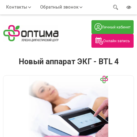
Контакты
Обратный звонок
Адрес:
Часы работы:
Телефон:
Пн-Пт
:
+7 (914) 579-77-99
Личный кабинет
7:30 - 19:00
Нажмите на номер, чтобы
Сб-Вс
:
позвонить
8:00 - 19:00
Онлайн запись
Нажимая на кнопку, вы даете согласие
на обработку своих
персональных данных
Новый аппарат ЭКГ - BTL 4