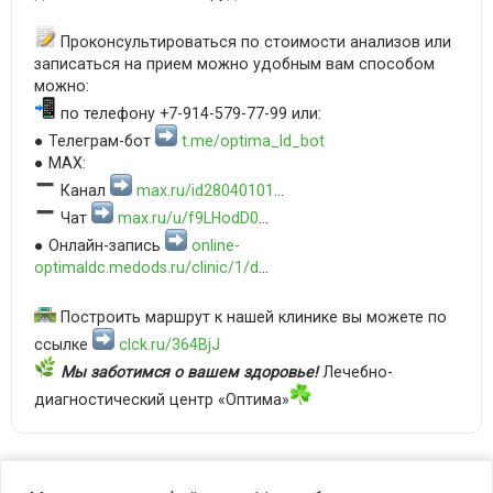
Проконсультироваться по стоимости анализов или
записаться на прием можно удобным вам способом
можно:
по телефону +7-914-579-77-99 или:
● Телеграм-бот
t.me/optima_ld_bot
● MAX:
Канал
max.ru/id28040101
...
Чат
max.ru/u/f9LHodD0
...
● Онлайн-запись
online-
optimaldc.medods.ru/clinic/1/d
...
Построить маршрут к нашей клинике вы можете по
ссылке
clck.ru/364BjJ
Мы заботимся о вашем здоровье!
Лечебно-
диагностический центр «Оптима»
©2023 OPTIMA. Все права защищены.