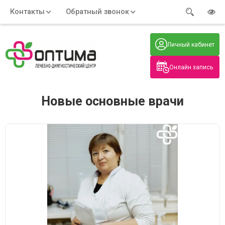
Контакты
Обратный звонок
Адрес:
Часы работы:
Телефон:
Пн-Пт
:
+7 (914) 579-77-99
Личный кабинет
7:30 - 19:00
Нажмите на номер, чтобы
Сб-Вс
:
позвонить
8:00 - 19:00
Онлайн запись
Нажимая на кнопку, вы даете согласие
на обработку своих
персональных данных
Новые основные врачи