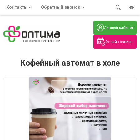
Контакты
Обратный звонок
Адрес:
Часы работы:
Телефон:
Пн-Пт
:
+7 (914) 579-77-99
Личный кабинет
7:30 - 19:00
Нажмите на номер, чтобы
Сб-Вс
:
позвонить
8:00 - 19:00
Онлайн запись
Нажимая на кнопку, вы даете согласие
на обработку своих
персональных данных
Кофейный автомат в холе